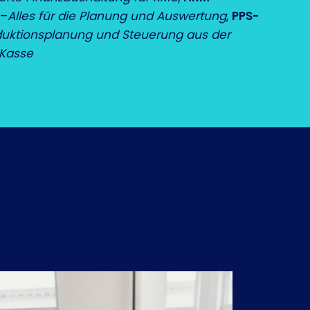
–
Alles für die Planung und Auswertung
,
PPS-
duktionsplanung und Steuerung aus der
Kasse