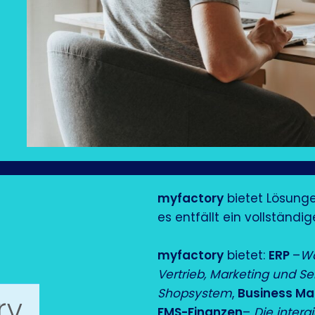
myfactory
bietet Lösunge
es entfällt ein vollständi
myfactory
bietet:
ERP
–
Wa
Vertrieb, Marketing und Se
Shopsystem
,
Business M
FMS-Finanzen
–
Die interg