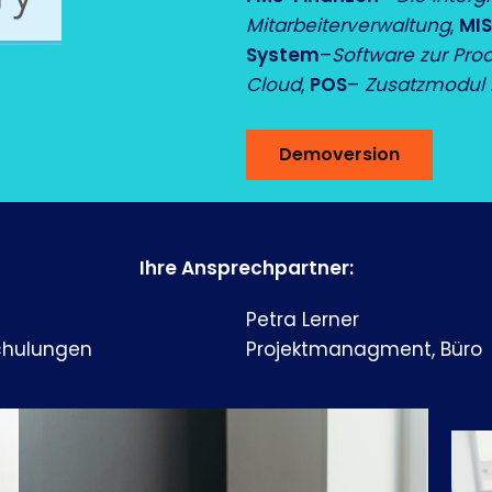
Mitarbeiterverwaltung
,
MIS
System
–
Software zur Pro
Cloud
,
POS
–
Zusatzmodul 
Demoversion
Ihre Ansprechpartner:
Petra Lerner
chulungen
Projektmanagment, Büro