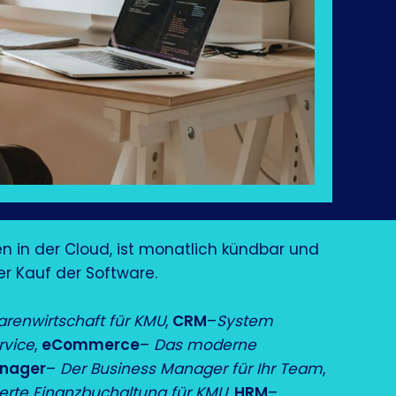
n in der Cloud, ist monatlich kündbar und
ger Kauf der Software.
renwirtschaft für KMU
,
CRM
–
System
rvice
,
eCommerce
–
Das moderne
anager
–
Der Business Manager für Ihr Team
,
ierte Finanzbuchaltung für KMU
,
HRM
–